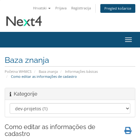
Hrvatski
Prijava
Registtracija
Pregled košarice
Preba
navig
Baza znanja
Početna WHMCS
Baza znanja
Informações básicas
Como editar as informações de cadastro
Kategorije
Como editar as informações de
cadastro