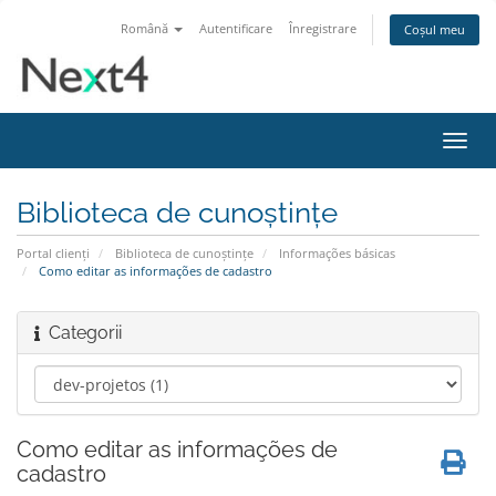
Română
Autentificare
Înregistrare
Coșul meu
Navi
Toggl
Biblioteca de cunoștințe
Portal clienți
Biblioteca de cunoștințe
Informações básicas
Como editar as informações de cadastro
Categorii
Como editar as informações de
cadastro