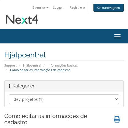
Svenska
Logga in
Registrera
Se kundvagnen
Växla
navig
Hjälpcentral
Support
Hjälpcentral
Informações básicas
Como editar as informações de cadastro
Kategorier
Como editar as informações de
cadastro