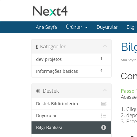
Ana Sayfa
Ürünler
Duyurular
Bilgi
Bil
Kategoriler
1
dev-projetos
Ana Sayfa
4
Informações básicas
Com
Destek
Passo 
Acesse
Destek Bildirimlerim
1. Cli
2. dep
Duyurular
3. Pre
Bilgi Bankası