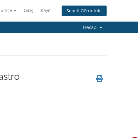
Türkçe
Giriş
Kayıt
Sepeti Görüntüle
Hesap
astro