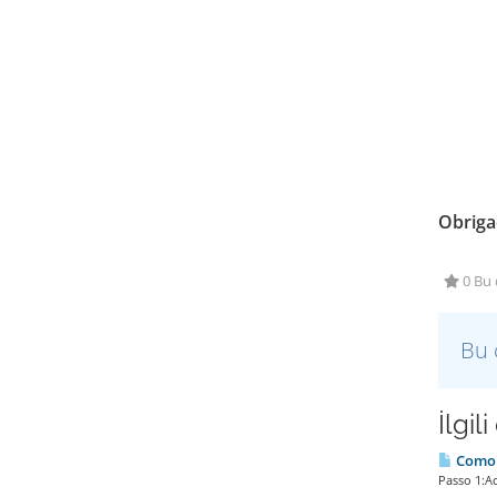
Obriga
0 Bu 
Bu 
İlgil
Como a
Passo 1:Ac