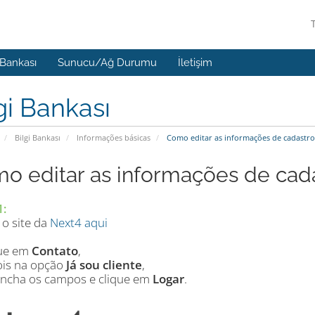
 Bankası
Sunucu/Ağ Durumu
İletişim
gi Bankası
Bilgi Bankası
Informações básicas
Como editar as informações de cadastro
o editar as informações de cad
1:
 o site da
Next4 aqui
que em
Contato
,
ois na opção
Já sou cliente
,
encha os campos e clique em
Logar
.