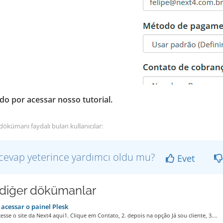
do por acessar nosso tutorial.
dökümanı faydalı bulan kullanıcılar:
cevap yeterince yardımcı oldu mu?
Evet
i diğer dökümanlar
cessar o painel Plesk
esse o site da Next4 aqui1. Clique em Contato, 2. depois na opção Já sou cliente, 3....