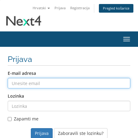
Hrvatski
Prijava
Registtracija
Pregled košarice
Preba
navig
Prijava
E-mail adresa
Lozinka
Zapamti me
Zaboravili ste lozinku?