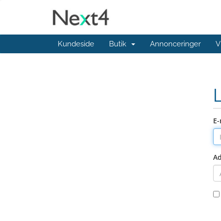
Kundeside
Butik
Annonceringer
V
E-
A