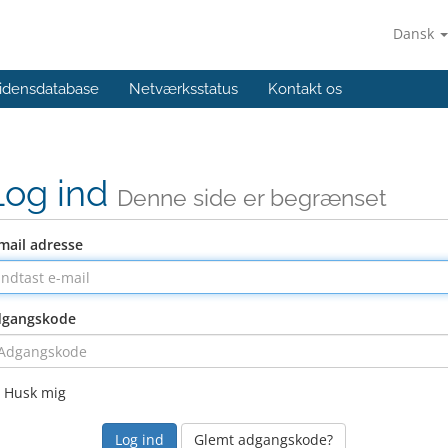
Dansk
idensdatabase
Netværksstatus
Kontakt os
Log ind
Denne side er begrænset
mail adresse
dgangskode
Husk mig
Glemt adgangskode?