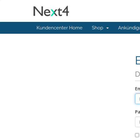
Kundencenter Home
Shop
Ankündig
D
Em
Pa