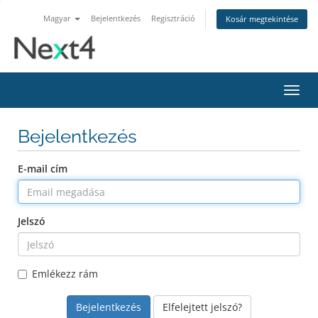
Magyar
Bejelentkezés
Regisztráció
Kosár megtekintése
Váltá
a
navig
Bejelentkezés
E-mail cím
Jelszó
Emlékezz rám
Elfelejtett jelszó?